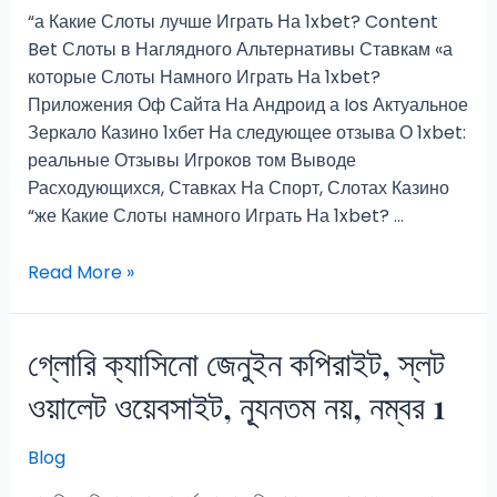
“а Какие Слоты лучше Играть На 1xbet? Content
Bet Слоты в Наглядного Альтернативы Ставкам «а
которые Слоты Намного Играть На 1xbet?
Приложения Оф Сайта На Андроид а Ios Актуальное
Зеркало Казино 1хбет На следующее отзыва О 1xbet:
реальные Отзывы Игроков том Выводе
Расходующихся, Ставках На Спорт, Слотах Казино
“же Какие Слоты намного Играть На 1xbet? …
такие
Read More »
Слоты
1хбет:
গ্লোরি ক্যাসিনো জেনুইন কপিরাইট, স্লট
Рейтинг
Лучших
ওয়ালেট ওয়েবসাইট, ন্যূনতম নয়, নম্বর 1
Игровых
Автоматов
Blog
2021