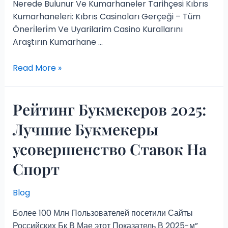
Nerede Bulunur Ve Kumarhaneler Tarihçesi Kıbrıs
Kumarhaneleri: Kıbrıs Casinoları Gerçeği – Tüm
Öneri̇leri̇m Ve Uyarilarim Casino Kurallarını
Araştırın Kumarhane …
Kıbrıs
Read More »
Casino
Empieza
Рейтинг Букмекеров 2025:
Kumarhane
Otelleri
Лучшие Букмекеры
усовершенство Ставок На
Спорт
Blog
Более 100 Млн Пользователей посетили Сайты
Российских Бк В Мае этот Показатель В 2025-м”