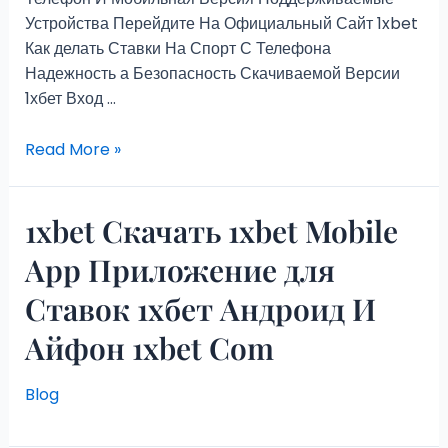
Устройства Перейдите На Официальный Сайт 1xbet
Как делать Ставки На Спорт С Телефона
Надежность а Безопасность Скачиваемой Версии
1хбет Вход …
1xbet
Read More »
Мобильная
Версия
1xbet Скачать 1xbet Mobile
Официального
Сайта
App Приложение для
вход
И
Ставок 1хбет Андроид И
Ставки
Айфон 1xbet Com
а
Спорт
Blog
В
Букмекерской