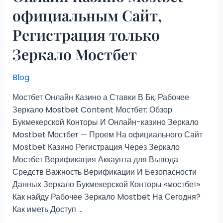
Мобильное
официальным Сайт,
Приложение
и
Регистрация только
Кыргызстане”
Зеркало Мостбет
Blog
Мостбет Онлайн Казино а Ставки В Бк, Рабочее
Зеркало Mostbet Content Мостбет: Обзор
Букмекерской Конторы И Онлайн-казино Зеркало
Mostbet Мостбет — Проем На официального Сайт
Mostbet Казино Регистрация Через Зеркало
Мостбет Верификация Аккаунта для Вывода
Средств Важность Верификации И Безопасности
Данных Зеркало Букмекерской Конторы «мостбет»
Как найду Рабочее Зеркало Mostbet На Сегодня?
Как иметь Доступ …