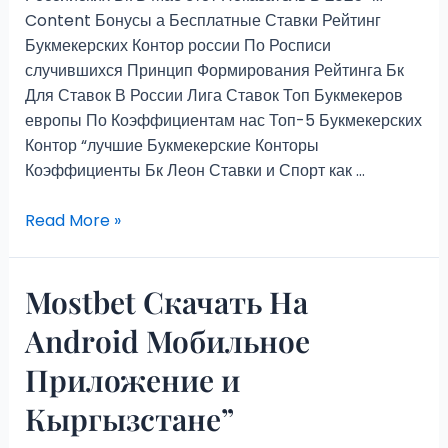
Content Бонусы а Бесплатные Ставки Рейтинг
Букмекерских Контор россии По Росписи
случившихся Принцип Формирования Рейтинга Бк
Для Ставок В России Лига Ставок Топ Букмекеров
европы По Коэффициентам нас Топ-5 Букмекерских
Контор “лучшие Букмекерские Конторы
Коэффициенты Бк Леон Ставки и Спорт как …
Рейтинг
Read More »
Букмекеров
2025:
Mostbet Скачать На
Лучшие
Букмекеры
Android Мобильное
усовершенство
Ставок
Приложение и
На
Кыргызстане”
Спорт