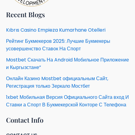
Recent Blogs
Kıbrıs Casino Empieza Kumarhane Otelleri
Рейтинг Букмекеров 2025: Лучшие Букмекеры
усовершенство Ставок На Спорт
Mostbet Скачать На Android Мобильное Приложение
и Кыргызстане”
Онлайн Казино Mostbet официальным Сайт,
Регистрация только Зеркало Мостбет
1xbet Мобильная Версия Официального Сайта вход И
Ставки а Спорт В Букмекерской Конторе С Телефона
Contact Info