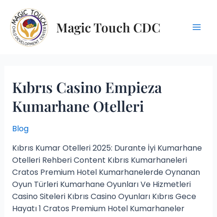
Skip
to
Magic Touch CDC
content
Mai
Men
Kıbrıs Casino Empieza
Kumarhane Otelleri
Blog
Kıbrıs Kumar Otelleri 2025: Durante İyi Kumarhane
Otelleri Rehberi Content Kıbrıs Kumarhaneleri
Cratos Premium Hotel Kumarhanelerde Oynanan
Oyun Türleri Kumarhane Oyunları Ve Hizmetleri
Casino Siteleri Kıbrıs Casino Oyunları Kıbrıs Gece
Hayatı 1 Cratos Premium Hotel Kumarhaneler