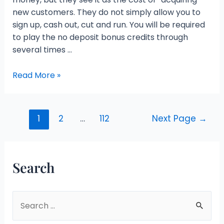
নম্বর
new customers. They do not simply allow you to
1
sign up, cash out, cut and run. You will be required
to play the no deposit bonus credits through
several times …
arcade
Read More »
casino
online
Posts
1
2
…
112
Next Page
→
navigation
Search
S
e