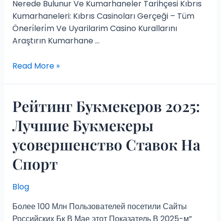
Nerede Bulunur Ve Kumarhaneler Tarihçesi Kıbrıs
Kumarhaneleri: Kıbrıs Casinoları Gerçeği – Tüm
Öneri̇leri̇m Ve Uyarilarim Casino Kurallarını
Araştırın Kumarhane …
Kıbrıs
Read More »
Casino
Empieza
Рейтинг Букмекеров 2025:
Kumarhane
Otelleri
Лучшие Букмекеры
усовершенство Ставок На
Спорт
Blog
Более 100 Млн Пользователей посетили Сайты
Российских Бк В Мае этот Показатель В 2025-м”