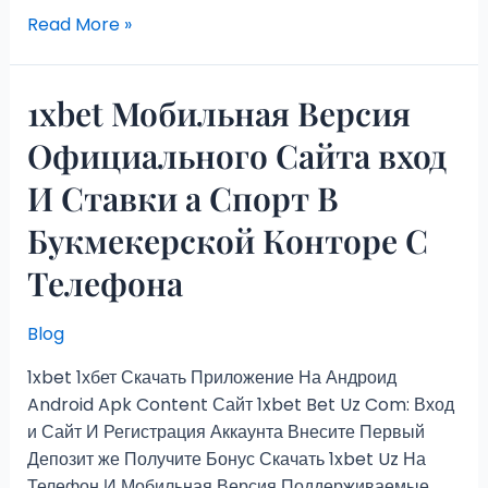
Онлайн
Read More »
Казино
Mostbet
1xbet Мобильная Версия
официальным
Сайт,
Официального Сайта вход
Регистрация
только
И Ставки а Спорт В
Зеркало
Букмекерской Конторе С
Мостбет
Телефона
Blog
1xbet 1хбет Скачать Приложение На Андроид
Android Apk Content Сайт 1xbet Bet Uz Com: Вход
и Сайт И Регистрация Аккаунта Внесите Первый
Депозит же Получите Бонус Скачать 1xbet Uz На
Телефон И Мобильная Версия Поддерживаемые