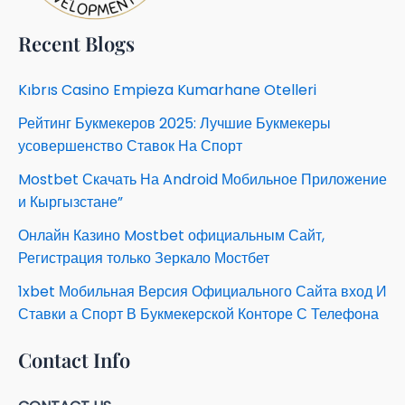
Recent Blogs
Kıbrıs Casino Empieza Kumarhane Otelleri
Рейтинг Букмекеров 2025: Лучшие Букмекеры
усовершенство Ставок На Спорт
Mostbet Скачать На Android Мобильное Приложение
и Кыргызстане”
Онлайн Казино Mostbet официальным Сайт,
Регистрация только Зеркало Мостбет
1xbet Мобильная Версия Официального Сайта вход И
Ставки а Спорт В Букмекерской Конторе С Телефона
Contact Info