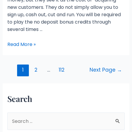
নম্বর
new customers. They do not simply allow you to
1
sign up, cash out, cut and run. You will be required
to play the no deposit bonus credits through
several times …
arcade
Read More »
casino
online
Posts
1
2
…
112
Next Page
→
navigation
Search
S
e