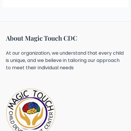
a
r
c
h
About Magic Touch CDC
f
o
At our organization, we understand that every child
r
is unique, and we believe in tailoring our approach
to meet their individual needs
: