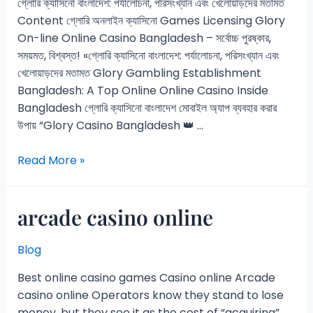
গ্লোরি ক্যাসিনো বাংলাদেশ: পর্যালোচনা, পরিসংখ্যান এবং খেলোয়াড়দের মতামত
Content গ্লোরি অনলাইন ক্যাসিনো Games Licensing Glory
On-line Online Casino Bangladesh – সর্বোচ্চ পুরষ্কার,
সময়মত, বিশ্বস্ত! «গ্লোরি ক্যাসিনো বাংলাদেশ: পর্যালোচনা, পরিসংখ্যান এবং
খেলোয়াড়দের মতামত Glory Gambling Establishment
Bangladesh: A Top Online Online Casino Inside
Bangladesh গ্লোরি ক্যাসিনো বাংলাদেশ মোবাইল অ্যাপ ব্যবহার করার
উপায় “Glory Casino Bangladesh 👑 …
গ্লোরি
Read More »
ক্যাসিনো
জেনুইন
arcade casino online
কপিরাইট,
স্লট
ওয়ালেট
Blog
ওয়েবসাইট,
Best online casino games Casino online Arcade
ন্যূনতম
casino online Operators know they stand to lose
নয়,
money, but they see it as the cost of “acquiring”