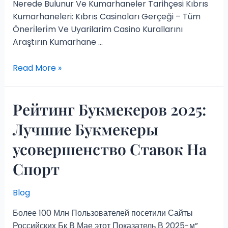
Nerede Bulunur Ve Kumarhaneler Tarihçesi Kıbrıs
Kumarhaneleri: Kıbrıs Casinoları Gerçeği – Tüm
Öneri̇leri̇m Ve Uyarilarim Casino Kurallarını
Araştırın Kumarhane …
Kıbrıs
Read More »
Casino
Empieza
Рейтинг Букмекеров 2025:
Kumarhane
Otelleri
Лучшие Букмекеры
усовершенство Ставок На
Спорт
Blog
Более 100 Млн Пользователей посетили Сайты
Российских Бк В Мае этот Показатель В 2025-м”