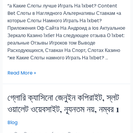
“а Какие Слоты лучше Играть На 1xbet? Content
Bet Слоты в Наглядного Альтернативы Ставкам «а
которые Слоты Намного Играть На 1xbet?
Приложения Оф Сайта На Андроид а Ios Актуальное
Зеркало Казино 1хбет На следующее отзыва О 1xbet:
реальные Отзывы Игроков том Выводе
Расходующихся, Ставках На Спорт, Слотах Казино
“же Какие Слоты намного Играть На 1xbet? …
такие
Read More »
Слоты
1хбет:
গ্লোরি ক্যাসিনো জেনুইন কপিরাইট, স্লট
Рейтинг
Лучших
ওয়ালেট ওয়েবসাইট, ন্যূনতম নয়, নম্বর 1
Игровых
Автоматов
Blog
2021