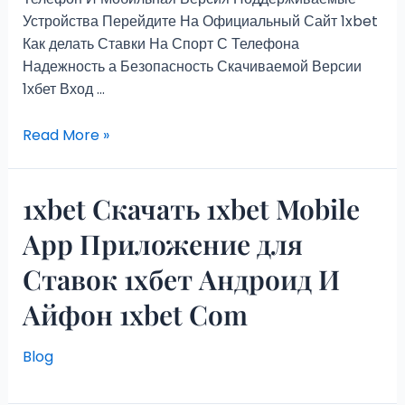
Устройства Перейдите На Официальный Сайт 1xbet
Как делать Ставки На Спорт С Телефона
Надежность а Безопасность Скачиваемой Версии
1хбет Вход …
1xbet
Read More »
Мобильная
Версия
1xbet Скачать 1xbet Mobile
Официального
Сайта
App Приложение для
вход
И
Ставок 1хбет Андроид И
Ставки
Айфон 1xbet Com
а
Спорт
Blog
В
Букмекерской