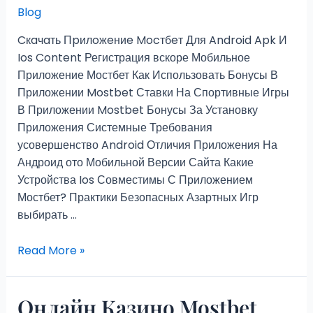
Blog
Cкaчaть Пpилoжeниe Mocтбeт Для Android Apk И
Ios Content Регистрация вскоре Мобильное
Приложение Мостбет Как Использовать Бонусы В
Приложении Mostbet Ставки На Спортивные Игры
В Приложении Mostbet Бонусы За Установку
Приложения Системные Требования
усовершенство Android Отличия Приложения На
Андроид ото Мобильной Версии Сайта Какие
Устройства Ios Совместимы С Приложением
Мостбет? Практики Безопасных Азартных Игр
выбирать …
Mostbet
Read More »
Скачать
На
Онлайн Казино Mostbet
Android