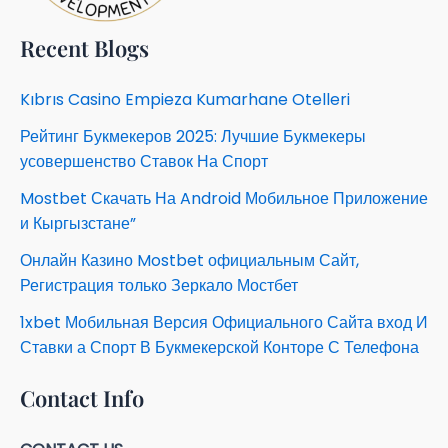
Recent Blogs
Kıbrıs Casino Empieza Kumarhane Otelleri
Рейтинг Букмекеров 2025: Лучшие Букмекеры
усовершенство Ставок На Спорт
Mostbet Скачать На Android Мобильное Приложение
и Кыргызстане”
Онлайн Казино Mostbet официальным Сайт,
Регистрация только Зеркало Мостбет
1xbet Мобильная Версия Официального Сайта вход И
Ставки а Спорт В Букмекерской Конторе С Телефона
Contact Info