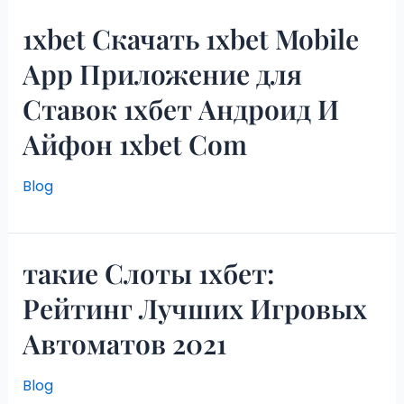
Конторе
С
1xbet Скачать 1xbet Mobile
Телефона
App Приложение для
Ставок 1хбет Андроид И
Айфон 1xbet Com
Blog
такие Слоты 1хбет:
Рейтинг Лучших Игровых
Автоматов 2021
Blog