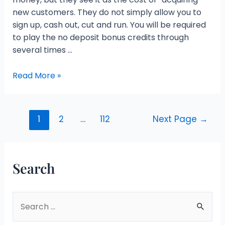
নম্বর
new customers. They do not simply allow you to
1
sign up, cash out, cut and run. You will be required
to play the no deposit bonus credits through
several times …
arcade
Read More »
casino
online
Posts
1
2
…
112
Next Page
→
navigation
Search
S
e