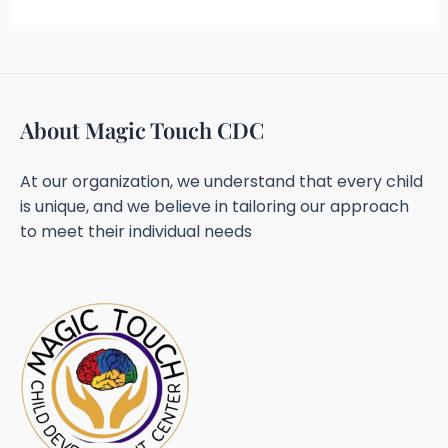
a
r
c
h
About Magic Touch CDC
f
o
At our organization, we understand that every child
r
is unique, and we believe in tailoring our approach
to meet their individual needs
: