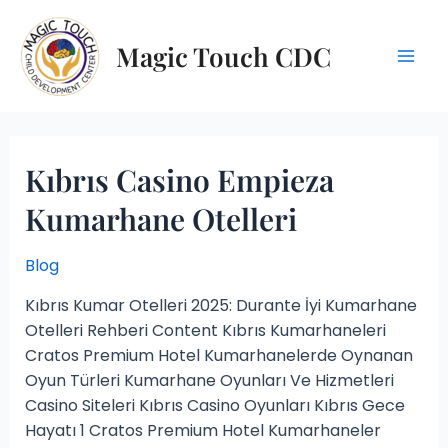
Skip
to
Magic Touch CDC
content
Mai
Men
Kıbrıs Casino Empieza
Kumarhane Otelleri
Blog
Kıbrıs Kumar Otelleri 2025: Durante İyi Kumarhane
Otelleri Rehberi Content Kıbrıs Kumarhaneleri
Cratos Premium Hotel Kumarhanelerde Oynanan
Oyun Türleri Kumarhane Oyunları Ve Hizmetleri
Casino Siteleri Kıbrıs Casino Oyunları Kıbrıs Gece
Hayatı 1 Cratos Premium Hotel Kumarhaneler