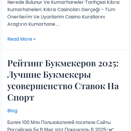
Nerede Bulunur Ve Kumarhaneler Tarihçesi Kıbrıs
Kumarhaneleri: Kıbrıs Casinoları Gerçeği – Tüm
Öneri̇leri̇m Ve Uyarilarim Casino Kurallarını
Araştırın Kumarhane …
Kıbrıs
Read More »
Casino
Empieza
Рейтинг Букмекеров 2025:
Kumarhane
Otelleri
Лучшие Букмекеры
усовершенство Ставок На
Спорт
Blog
Более 100 Млн Пользователей посетили Сайты
Российских Бк В Мае этот Показатель В 2025-м”