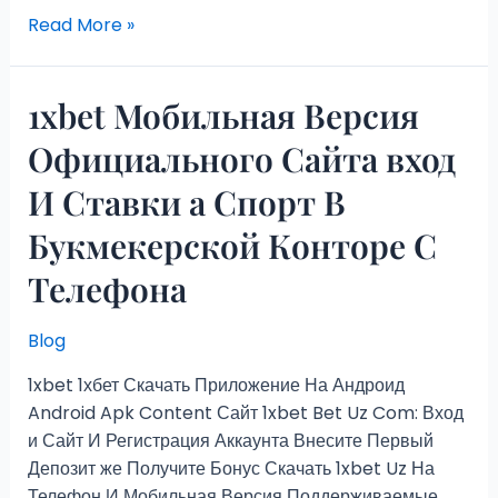
Онлайн
Read More »
Казино
Mostbet
1xbet Мобильная Версия
официальным
Сайт,
Официального Сайта вход
Регистрация
только
И Ставки а Спорт В
Зеркало
Букмекерской Конторе С
Мостбет
Телефона
Blog
1xbet 1хбет Скачать Приложение На Андроид
Android Apk Content Сайт 1xbet Bet Uz Com: Вход
и Сайт И Регистрация Аккаунта Внесите Первый
Депозит же Получите Бонус Скачать 1xbet Uz На
Телефон И Мобильная Версия Поддерживаемые