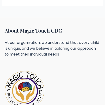
a
r
c
h
About Magic Touch CDC
f
o
At our organization, we understand that every child
r
is unique, and we believe in tailoring our approach
to meet their individual needs
: