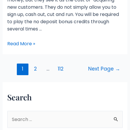
নম্বর
new customers. They do not simply allow you to
1
sign up, cash out, cut and run. You will be required
to play the no deposit bonus credits through
several times …
arcade
Read More »
casino
online
Posts
1
2
…
112
Next Page
→
navigation
Search
S
e