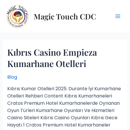
Skip
to
Magic Touch CDC
content
Mai
Men
Kıbrıs Casino Empieza
Kumarhane Otelleri
Blog
Kıbrıs Kumar Otelleri 2025: Durante İyi Kumarhane
Otelleri Rehberi Content Kıbrıs Kumarhaneleri
Cratos Premium Hotel Kumarhanelerde Oynanan
Oyun Türleri Kumarhane Oyunları Ve Hizmetleri
Casino Siteleri Kıbrıs Casino Oyunları Kıbrıs Gece
Hayatı 1 Cratos Premium Hotel Kumarhaneler