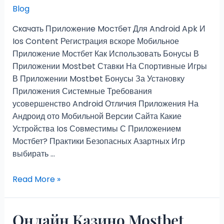
Blog
Cкaчaть Пpилoжeниe Mocтбeт Для Android Apk И
Ios Content Регистрация вскоре Мобильное
Приложение Мостбет Как Использовать Бонусы В
Приложении Mostbet Ставки На Спортивные Игры
В Приложении Mostbet Бонусы За Установку
Приложения Системные Требования
усовершенство Android Отличия Приложения На
Андроид ото Мобильной Версии Сайта Какие
Устройства Ios Совместимы С Приложением
Мостбет? Практики Безопасных Азартных Игр
выбирать …
Mostbet
Read More »
Скачать
На
Онлайн Казино Mostbet
Android