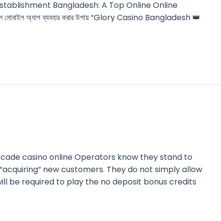
ling Establishment Bangladesh: A Top Online Online
শ মোবাইল অ্যাপ ব্যবহার করার উপায় “Glory Casino Bangladesh 👑
rcade casino online Operators know they stand to
f “acquiring” new customers. They do not simply allow
will be required to play the no deposit bonus credits