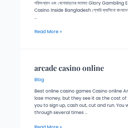
পরিসংখ্যান এবং খেলোয়াড়দের মতামত Glory Gamb
Casino Inside Bangladesh গ্লোরি ক্যাসিনো বাংলাদে
…
গ্লোরি
Read More »
ক্যাসিনো
জেনুইন
কপিরাইট,
স্লট
arcade casino online
ওয়ালেট
ওয়েবসাইট,
Blog
ন্যূনতম
নয়,
Best online casino games Casino online A
নম্বর
lose money, but they see it as the cost o
1
you to sign up, cash out, cut and run. You 
through several times …
arcade
Read More »