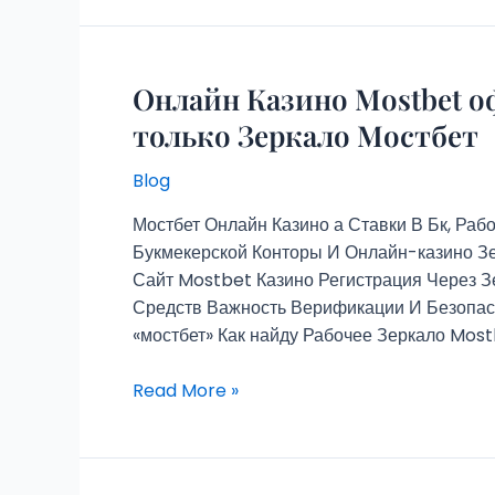
На
Android
Мобильное
Онлайн Казино Mostbet 
Приложение
и
только Зеркало Мостбет
Кыргызстане”
Blog
Мостбет Онлайн Казино а Ставки В Бк, Раб
Букмекерской Конторы И Онлайн-казино З
Сайт Mostbet Казино Регистрация Через З
Средств Важность Верификации И Безопас
«мостбет» Как найду Рабочее Зеркало Most
Онлайн
Read More »
Казино
Mostbet
официальным