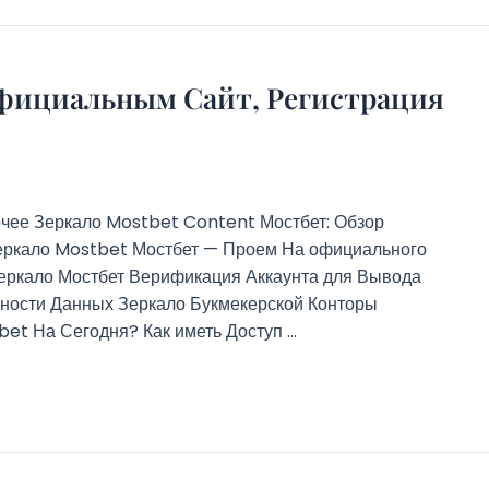
официальным Сайт, Регистрация
очее Зеркало Mostbet Content Мостбет: Обзор
еркало Mostbet Мостбет — Проем На официального
еркало Мостбет Верификация Аккаунта для Вывода
ности Данных Зеркало Букмекерской Конторы
bet На Сегодня? Как иметь Доступ …