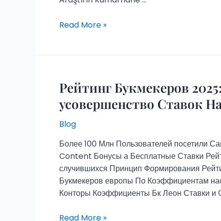
Kıbrıs
Read More »
Casino
Empieza
Kumarhane
Otelleri
Рейтинг Букмекеров 2025
усовершенство Ставок Н
Blog
Более 100 Млн Пользователей посетили Са
Content Бонусы а Бесплатные Ставки Рейт
случившихся Принцип Формирования Рейтин
Букмекеров европы По Коэффициентам нас
Конторы Коэффициенты Бк Леон Ставки и С
Рейтинг
Read More »