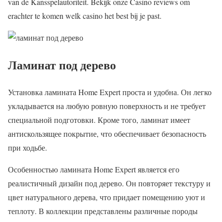
van de Kansspelautoriteit. Bekijk onze Casino reviews om
erachter te komen welk casino het best bij je past.
Ламинат под дерево
Установка ламината Home Expert проста и удобна. Он легко
укладывается на любую ровную поверхность и не требует
специальной подготовки. Кроме того, ламинат имеет
антискользящее покрытие, что обеспечивает безопасность
при ходьбе.
Особенностью ламината Home Expert является его
реалистичный дизайн под дерево. Он повторяет текстуру и
цвет натурального дерева, что придает помещению уют и
теплоту. В коллекции представлены различные породы