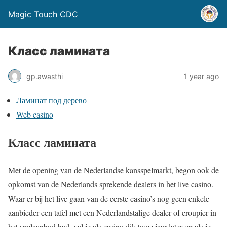
Magic Touch CDC
Класс ламината
gp.awasthi
1 year ago
Ламинат под дерево
Web casino
Класс ламината
Met de opening van de Nederlandse kansspelmarkt, begon ook de
opkomst van de Nederlands sprekende dealers in het live casino.
Waar er bij het live gaan van de eerste casino’s nog geen enkele
aanbieder een tafel met een Nederlandstalige dealer of croupier in
het spelaanbod had, val je als casino dik twee jaar later op als je