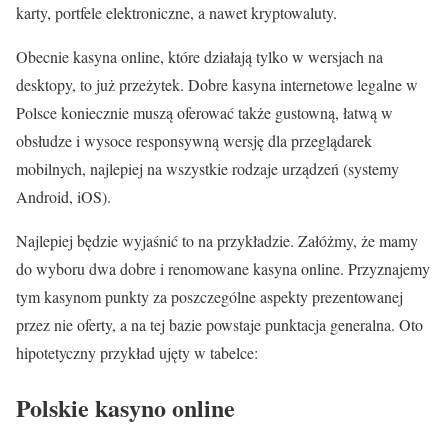
karty, portfele elektroniczne, a nawet kryptowaluty.
Obecnie kasyna online, które działają tylko w wersjach na
desktopy, to już przeżytek. Dobre kasyna internetowe legalne w
Polsce koniecznie muszą oferować także gustowną, łatwą w
obsłudze i wysoce responsywną wersję dla przeglądarek
mobilnych, najlepiej na wszystkie rodzaje urządzeń (systemy
Android, iOS).
Najlepiej będzie wyjaśnić to na przykładzie. Załóżmy, że mamy
do wyboru dwa dobre i renomowane kasyna online. Przyznajemy
tym kasynom punkty za poszczególne aspekty prezentowanej
przez nie oferty, a na tej bazie powstaje punktacja generalna. Oto
hipotetyczny przykład ujęty w tabelce:
Polskie kasyno online