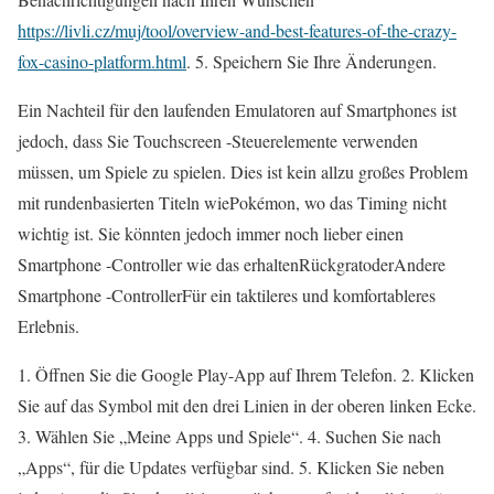
https://livli.cz/muj/tool/overview-and-best-features-of-the-crazy-
fox-casino-platform.html
. 5. Speichern Sie Ihre Änderungen.
Ein Nachteil für den laufenden Emulatoren auf Smartphones ist
jedoch, dass Sie Touchscreen -Steuerelemente verwenden
müssen, um Spiele zu spielen. Dies ist kein allzu großes Problem
mit rundenbasierten Titeln wiePokémon, wo das Timing nicht
wichtig ist. Sie könnten jedoch immer noch lieber einen
Smartphone -Controller wie das erhaltenRückgratoderAndere
Smartphone -ControllerFür ein taktileres und komfortableres
Erlebnis.
1. Öffnen Sie die Google Play-App auf Ihrem Telefon. 2. Klicken
Sie auf das Symbol mit den drei Linien in der oberen linken Ecke.
3. Wählen Sie „Meine Apps und Spiele“. 4. Suchen Sie nach
„Apps“, für die Updates verfügbar sind. 5. Klicken Sie neben