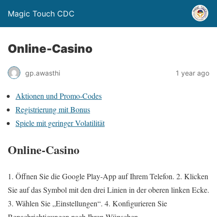
Magic Touch CDC
Online-Casino
gp.awasthi
1 year ago
Aktionen und Promo-Codes
Registrierung mit Bonus
Spiele mit geringer Volatilität
Online-Casino
1. Öffnen Sie die Google Play-App auf Ihrem Telefon. 2. Klicken
Sie auf das Symbol mit den drei Linien⁢ in der oberen linken Ecke.
3. Wählen Sie „Einstellungen“. 4. Konfigurieren Sie
Benachrichtigungen nach Ihren Wünschen