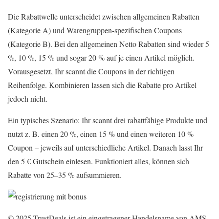
Die Rabattwelle unterscheidet zwischen allgemeinen Rabatten
(Kategorie A) und Warengruppen-spezifischen Coupons
(Kategorie B). Bei den allgemeinen Netto Rabatten sind wieder 5
%, 10 %, 15 % und sogar 20 % auf je einen Artikel möglich.
Vorausgesetzt, Ihr scannt die Coupons in der richtigen
Reihenfolge. Kombinieren lassen sich die Rabatte pro Artikel
jedoch nicht.
Ein typisches Szenario: Ihr scannt drei rabattfähige Produkte und
nutzt z. B. einen 20 %, einen 15 % und einen weiteren 10 %
Coupon – jeweils auf unterschiedliche Artikel. Danach lasst Ihr
den 5 € Gutschein einlesen. Funktioniert alles, können sich
Rabatte von 25–35 % aufsummieren.
© 2025 TrustDeals ist ein eingetragener Handelsname von AMS