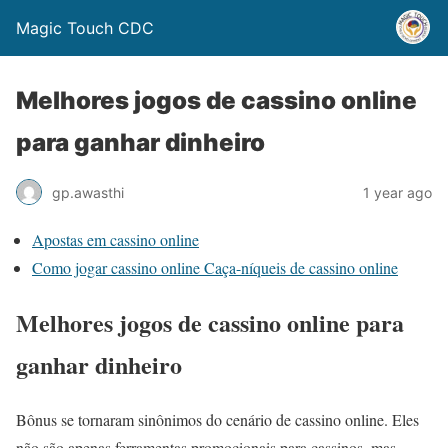
Magic Touch CDC
Melhores jogos de cassino online
para ganhar dinheiro
gp.awasthi
1 year ago
Apostas em cassino online
Como jogar cassino online Caça-níqueis de cassino online
Melhores jogos de cassino online para
ganhar dinheiro
Bônus se tornaram sinônimos do cenário de cassino online. Eles
não são apenas ferramentas promocionais para cassinos, mas