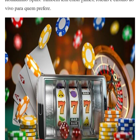
vivo para quem prefere.