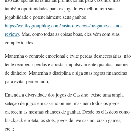
também oportunidades para os jogadores melhorarem sua
jogabilidade e potencialmente seus ganhos
https://welikygroupblog.com/casino-reviews/bc-game-casino-
review/
. Mas, como todas as coisas boas, eles vêm com suas
complexidades.
Mantenha o controle emocional e evite perdas desnecessárias: não
tente recuperar perdas e apostar impulsivamente quantias maiores
de dinheiro. Mantenha a disciplina e siga suas regras financeiras
para evitar perder tudo;
Entenda a diversidade dos jogos de Cassino: existe uma ampla
seleção de jogos em cassino online, mas nem todos os jogos
oferecem as mesmas chances de ganhar. Desde os clássicos como
blackjack e roleta, os slots, jogos de live casino, crash games,
etc..;